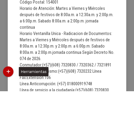
Código Postal: 154001
Horario de Atención: Martes a Viernes y Miércoles
después de festivos de 8:00a.m. a 12:30a.m. y 2:00p.m.
a 6:00p.m. Sabado 8:00a.m. a 2:00p.m. jornada
continua
Horario Ventanilla Unica - Radicacion de Documentos:
Martes a Viernes y Miércoles después de festivos de
8:00a.m. a 12:30p.m. y 2:00p.m. a 6:00p.m. Sabado
8:00a.m. a 2:00p.m.jornada continua Según Decreto No.
074 de 2026.
Conmutador:(+57)(608) 7320830 / 7320362 / 7321891
Secretaria de Turismo:(+57)(608) 7320232 Línea
Herramientas
Fax:Extension 106
Línea Anticorrupción: (+57) 018000919748
Línea de servicio a la ciudadanía:(+57)(608) 7320830
Correo institucional:
contactenos@villadeleyva-boyaca.gov.co
Correo de Notificaciones Judiciales:
notificacionjudicial@villadeleyva-boyaca.gov.co
06/08/2026 10:45:56
Última Actualización:
1600181
Número de visitas: