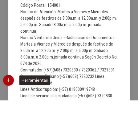
Código Postal: 154001
Horario de Atención: Martes a Viernes y Miércoles
después de festivos de 8:00a.m. a 12:30a.m. y 2:00p.m.
a 6:00p.m. Sabado 8:00a.m. a 2:00p.m. jornada
continua
Horario Ventanilla Unica - Radicacion de Documentos:
Martes a Viernes y Miércoles después de festivos de
8:00a.m. a 12:30p.m. y 2:00p.m. a 6:00p.m. Sabado
8:00a.m. a 2:00p.m.jornada continua Según Decreto No.
074 de 2026.
Conmutador:(+57)(608) 7320830 / 7320362 / 7321891
Secretaria de Turismo:(+57)(608) 7320232 Línea
Herramientas
Fax:Extension 106
Línea Anticorrupción: (+57) 018000919748
Línea de servicio a la ciudadanía:(+57)(608) 7320830
Correo institucional:
contactenos@villadeleyva-boyaca.gov.co
Correo de Notificaciones Judiciales:
notificacionjudicial@villadeleyva-boyaca.gov.co
06/08/2026 10:45:56
Última Actualización: