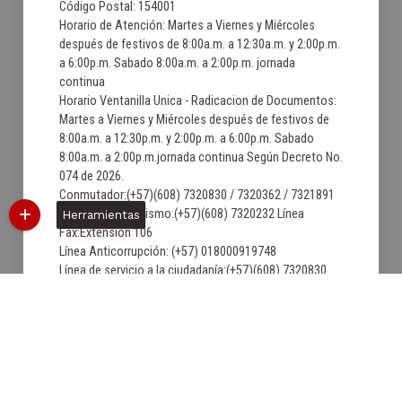
Código Postal: 154001
Horario de Atención: Martes a Viernes y Miércoles
después de festivos de 8:00a.m. a 12:30a.m. y 2:00p.m.
a 6:00p.m. Sabado 8:00a.m. a 2:00p.m. jornada
continua
Horario Ventanilla Unica - Radicacion de Documentos:
Martes a Viernes y Miércoles después de festivos de
8:00a.m. a 12:30p.m. y 2:00p.m. a 6:00p.m. Sabado
8:00a.m. a 2:00p.m.jornada continua Según Decreto No.
074 de 2026.
Conmutador:(+57)(608) 7320830 / 7320362 / 7321891
Secretaria de Turismo:(+57)(608) 7320232 Línea
Herramientas
Fax:Extension 106
Línea Anticorrupción: (+57) 018000919748
Línea de servicio a la ciudadanía:(+57)(608) 7320830
Correo institucional:
contactenos@villadeleyva-boyaca.gov.co
Correo de Notificaciones Judiciales:
notificacionjudicial@villadeleyva-boyaca.gov.co
05/08/2026 15:48:00
Última Actualización:
1598735
Número de visitas: