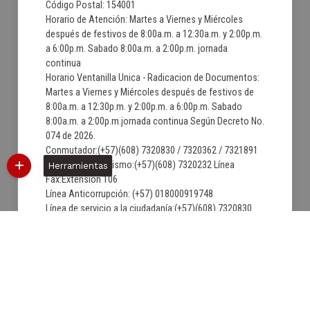
Código Postal: 154001
Horario de Atención: Martes a Viernes y Miércoles
después de festivos de 8:00a.m. a 12:30a.m. y 2:00p.m.
a 6:00p.m. Sabado 8:00a.m. a 2:00p.m. jornada
continua
Horario Ventanilla Unica - Radicacion de Documentos:
Martes a Viernes y Miércoles después de festivos de
8:00a.m. a 12:30p.m. y 2:00p.m. a 6:00p.m. Sabado
8:00a.m. a 2:00p.m.jornada continua Según Decreto No.
074 de 2026.
Conmutador:(+57)(608) 7320830 / 7320362 / 7321891
Secretaria de Turismo:(+57)(608) 7320232 Línea
Herramientas
Fax:Extension 106
Línea Anticorrupción: (+57) 018000919748
Línea de servicio a la ciudadanía:(+57)(608) 7320830
Correo institucional:
contactenos@villadeleyva-boyaca.gov.co
Correo de Notificaciones Judiciales:
notificacionjudicial@villadeleyva-boyaca.gov.co
06/08/2026 6:55:28
Última Actualización:
1599411
Número de visitas: