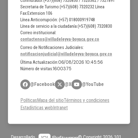
Conmutador:(+57)(608) 7320830 / 7320362 / 7321891
Secretaria de Turismo:(+57)(608) 7320232 Línea
Fax:Extension 106
Línea Anticorrupción: (+57) 018000919748
Línea de servicio a la ciudadanía:(+57)(608) 7320830
Correo institucional:
contactenos@villadeleyva-boyaca.gov.co
Correo de Notificaciones Judiciales:
notificacionjudicial@villadeleyva-boyaca.gov.co
06/08/2026 10:45:56
Última Actualización:
1600375
Número de visitas:
@Facebook
@X
@YouTube
Políticas
Mapa del sitio
Términos y condiciones
Estadísticas web
Intranet
Desarrollado
© Copyright
2026
101