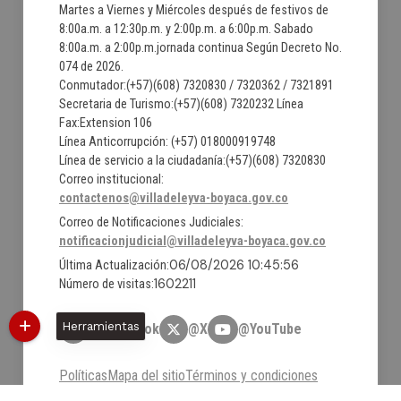
Martes a Viernes y Miércoles después de festivos de
8:00a.m. a 12:30p.m. y 2:00p.m. a 6:00p.m. Sabado
8:00a.m. a 2:00p.m.jornada continua Según Decreto No.
074 de 2026.
Conmutador:(+57)(608) 7320830 / 7320362 / 7321891
Secretaria de Turismo:(+57)(608) 7320232 Línea
Fax:Extension 106
Línea Anticorrupción: (+57) 018000919748
Línea de servicio a la ciudadanía:(+57)(608) 7320830
Correo institucional:
contactenos@villadeleyva-boyaca.gov.co
Correo de Notificaciones Judiciales:
notificacionjudicial@villadeleyva-boyaca.gov.co
06/08/2026 10:45:56
Última Actualización:
1602211
Número de visitas:
Herramientas
@Facebook
@X
@YouTube
Políticas
Mapa del sitio
Términos y condiciones
Estadísticas web
Intranet