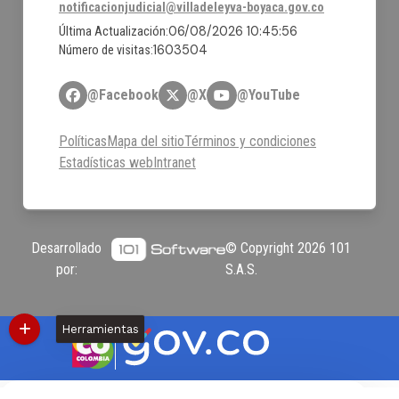
notificacionjudicial@villadeleyva-boyaca.gov.co
06/08/2026 10:45:56
Última Actualización:
1603504
Número de visitas:
@Facebook
@X
@YouTube
Políticas
Mapa del sitio
Términos y condiciones
Estadísticas web
Intranet
Desarrollado
© Copyright
2026
101
por:
S.A.S.
Herramientas