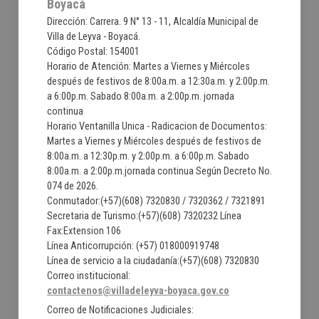
Boyacá
Dirección: Carrera. 9 N° 13 - 11, Alcaldía Municipal de
Villa de Leyva - Boyacá.
Código Postal: 154001
Horario de Atención: Martes a Viernes y Miércoles
después de festivos de 8:00a.m. a 12:30a.m. y 2:00p.m.
a 6:00p.m. Sabado 8:00a.m. a 2:00p.m. jornada
continua
Horario Ventanilla Unica - Radicacion de Documentos:
Martes a Viernes y Miércoles después de festivos de
8:00a.m. a 12:30p.m. y 2:00p.m. a 6:00p.m. Sabado
8:00a.m. a 2:00p.m.jornada continua Según Decreto No.
074 de 2026.
Conmutador:(+57)(608) 7320830 / 7320362 / 7321891
Secretaria de Turismo:(+57)(608) 7320232 Línea
Fax:Extension 106
Línea Anticorrupción: (+57) 018000919748
Línea de servicio a la ciudadanía:(+57)(608) 7320830
Correo institucional:
contactenos@villadeleyva-boyaca.gov.co
Correo de Notificaciones Judiciales: