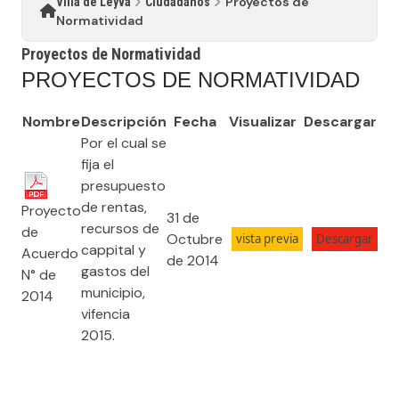
Proyectos de
Villa de Leyva
Ciudadanos
Normatividad
Proyectos de Normatividad
PROYECTOS DE NORMATIVIDAD
Nombre
Descripción
Fecha
Visualizar
Descargar
Por el cual se
fija el
presupuesto
de rentas,
Proyecto
31 de
recursos de
de
Octubre
cappital y
Acuerdo
de 2014
gastos del
N° de
municipio,
2014
vifencia
2015.