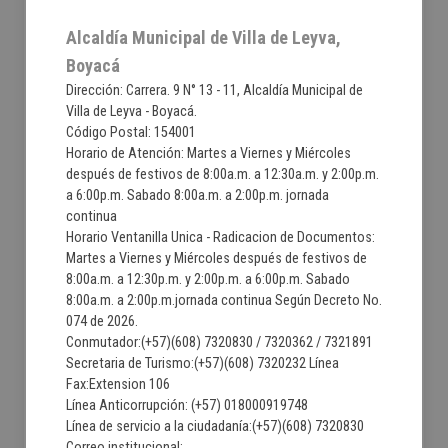
Alcaldía Municipal de Villa de Leyva,
Boyacá
Dirección: Carrera. 9 N° 13 - 11, Alcaldía Municipal de
Villa de Leyva - Boyacá.
Código Postal: 154001
Horario de Atención: Martes a Viernes y Miércoles
después de festivos de 8:00a.m. a 12:30a.m. y 2:00p.m.
a 6:00p.m. Sabado 8:00a.m. a 2:00p.m. jornada
continua
Horario Ventanilla Unica - Radicacion de Documentos:
Martes a Viernes y Miércoles después de festivos de
8:00a.m. a 12:30p.m. y 2:00p.m. a 6:00p.m. Sabado
8:00a.m. a 2:00p.m.jornada continua Según Decreto No.
074 de 2026.
Conmutador:(+57)(608) 7320830 / 7320362 / 7321891
Secretaria de Turismo:(+57)(608) 7320232 Línea
Fax:Extension 106
Línea Anticorrupción: (+57) 018000919748
Línea de servicio a la ciudadanía:(+57)(608) 7320830
Correo institucional: