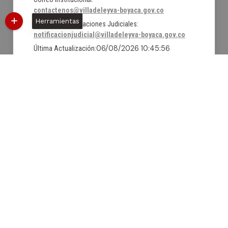
contactenos@villadeleyva-boyaca.gov.co
Herramientas
Correo de Notificaciones Judiciales:
notificacionjudicial@villadeleyva-boyaca.gov.co
06/08/2026 10:45:56
Última Actualización:
1603396
Número de visitas:
@Facebook
@X
@YouTube
Políticas
Mapa del sitio
Términos y condiciones
Estadísticas web
Intranet
Desarrollado
© Copyright
2026
101
por:
S.A.S.