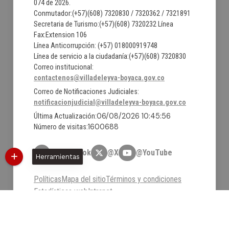
074 de 2026.
Conmutador:(+57)(608) 7320830 / 7320362 / 7321891
Secretaria de Turismo:(+57)(608) 7320232 Línea
Fax:Extension 106
Línea Anticorrupción: (+57) 018000919748
Línea de servicio a la ciudadanía:(+57)(608) 7320830
Correo institucional:
contactenos@villadeleyva-boyaca.gov.co
Correo de Notificaciones Judiciales:
notificacionjudicial@villadeleyva-boyaca.gov.co
06/08/2026 10:45:56
Última Actualización:
1600688
Número de visitas:
@Facebook
@X
@YouTube
Herramientas
Políticas
Mapa del sitio
Términos y condiciones
Estadísticas web
Intranet