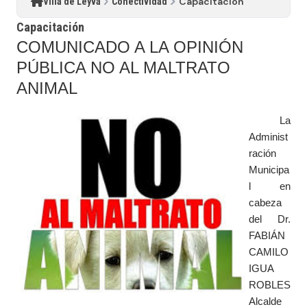
Capacitación
Villa de Leyva
Conectividad
Capacitación
COMUNICADO A LA OPINIÓN
PÚBLICA NO AL MALTRATO
ANIMAL
La
Administ
ración
Municipa
l en
cabeza
del Dr.
FABIÁN
CAMILO
IGUA
ROBLES
Alcalde