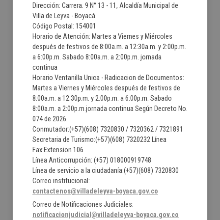
Dirección: Carrera. 9 N° 13 - 11, Alcaldía Municipal de
Villa de Leyva - Boyacá.
Código Postal: 154001
Horario de Atención: Martes a Viernes y Miércoles
después de festivos de 8:00a.m. a 12:30a.m. y 2:00p.m.
a 6:00p.m. Sabado 8:00a.m. a 2:00p.m. jornada
continua
Horario Ventanilla Unica - Radicacion de Documentos:
Martes a Viernes y Miércoles después de festivos de
8:00a.m. a 12:30p.m. y 2:00p.m. a 6:00p.m. Sabado
8:00a.m. a 2:00p.m.jornada continua Según Decreto No.
074 de 2026.
Conmutador:(+57)(608) 7320830 / 7320362 / 7321891
Secretaria de Turismo:(+57)(608) 7320232 Línea
Fax:Extension 106
Línea Anticorrupción: (+57) 018000919748
Línea de servicio a la ciudadanía:(+57)(608) 7320830
Correo institucional:
contactenos@villadeleyva-boyaca.gov.co
Correo de Notificaciones Judiciales:
notificacionjudicial@villadeleyva-boyaca.gov.co