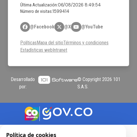
06/08/2026 8:49:54
Última Actualización:
1599414
Número de visitas:
@Facebook
@X
@YouTube
Políticas
Mapa del sitio
Términos y condiciones
Estadísticas web
Intranet
Desarrollado
© Copyright
2026
101
por:
S.A.S.
Política de cookies
Herramientas