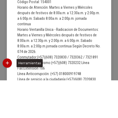
Código Postal: 154001
Horario de Atención: Martes a Viernes y Miércoles
después de festivos de 8:00a.m. a 12:30a.m. y 2:00p.m.
a 6:00p.m. Sabado 8:00a.m. a 2:00p.m. jornada
continua
Horario Ventanilla Unica - Radicacion de Documentos:
Martes a Viernes y Miércoles después de festivos de
8:00a.m. a 12:30p.m. y 2:00p.m. a 6:00p.m. Sabado
8:00a.m. a 2:00p.m.jornada continua Según Decreto No.
074 de 2026.
Conmutador:(+57)(608) 7320830 / 7320362 / 7321891
Secretaria de Turismo:(+57)(608) 7320232 Línea
Herramientas
Fax:Extension 106
Línea Anticorrupción: (+57) 018000919748
Línea de servicio a la ciudadanía:(+57)(608) 7320830
Correo institucional:
contactenos@villadeleyva-boyaca.gov.co
Correo de Notificaciones Judiciales:
notificacionjudicial@villadeleyva-boyaca.gov.co
06/08/2026 10:45:56
Última Actualización:
1599715
Número de visitas: