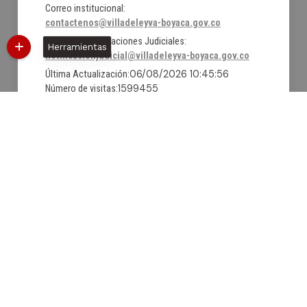
Correo institucional:
contactenos@villadeleyva-boyaca.gov.co
Correo de Notificaciones Judiciales:
Herramientas
notificacionjudicial@villadeleyva-boyaca.gov.co
06/08/2026 10:45:56
Última Actualización:
1599455
Número de visitas:
@Facebook
@X
@YouTube
Políticas
Mapa del sitio
Términos y condiciones
Estadísticas web
Intranet
Desarrollado
© Copyright
2026
101
por:
S.A.S.