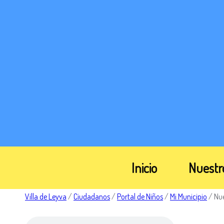
Inicio
Nuestr
Villa de Leyva
/
Ciudadanos
/
Portal de Niños
/
Mi Municipio
/
Nu