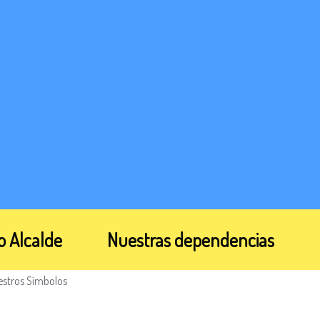
o Alcalde
Nuestras dependencias
estros Símbolos