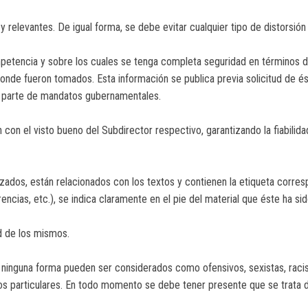
 relevantes. De igual forma, se debe evitar cualquier tipo de distorsión 
mpetencia y sobre los cuales se tenga completa seguridad en términos 
 donde fueron tomados. Esta información se publica previa solicitud de é
n parte de mandatos gubernamentales.
 con el visto bueno del Subdirector respectivo, garantizando la fiabilida
ilizados, están relacionados con los textos y contienen la etiqueta corre
cias, etc.), se indica claramente en el pie del material que éste ha sido
ad de los mismos.
e ninguna forma pueden ser considerados como ofensivos, sexistas, racis
s particulares. En todo momento se debe tener presente que se trata d