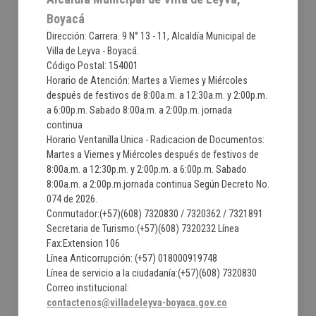
Boyacá
Dirección: Carrera. 9 N° 13 - 11, Alcaldía Municipal de
Villa de Leyva - Boyacá.
Código Postal: 154001
Horario de Atención: Martes a Viernes y Miércoles
después de festivos de 8:00a.m. a 12:30a.m. y 2:00p.m.
a 6:00p.m. Sabado 8:00a.m. a 2:00p.m. jornada
continua
Horario Ventanilla Unica - Radicacion de Documentos:
Martes a Viernes y Miércoles después de festivos de
8:00a.m. a 12:30p.m. y 2:00p.m. a 6:00p.m. Sabado
8:00a.m. a 2:00p.m.jornada continua Según Decreto No.
074 de 2026.
Conmutador:(+57)(608) 7320830 / 7320362 / 7321891
Secretaria de Turismo:(+57)(608) 7320232 Línea
Fax:Extension 106
Línea Anticorrupción: (+57) 018000919748
Línea de servicio a la ciudadanía:(+57)(608) 7320830
Correo institucional:
contactenos@villadeleyva-boyaca.gov.co