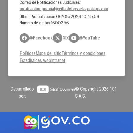
Correo de Notificaciones Judiciales:
notificacionjudicial@villadeleyva-boyaca.gov.co
06/08/2026 10:45:56
Última Actualización:
1600356
Número de visitas:
@Facebook
@X
@YouTube
Políticas
Mapa del sitio
Términos y condiciones
Estadísticas web
Intranet
Desarrollado
© Copyright
2026
101
por:
S.A.S.