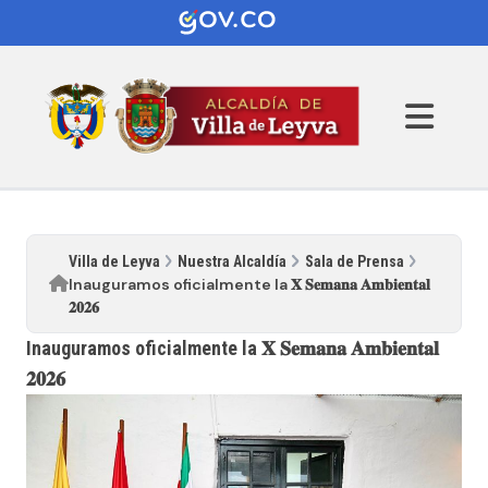
Villa de Leyva
Nuestra Alcaldía
Sala de Prensa
Inauguramos oficialmente la 𝐗 𝐒𝐞𝐦𝐚𝐧𝐚 𝐀𝐦𝐛𝐢𝐞𝐧𝐭𝐚𝐥
𝟐𝟎𝟐𝟔
Inauguramos oficialmente la 𝐗 𝐒𝐞𝐦𝐚𝐧𝐚 𝐀𝐦𝐛𝐢𝐞𝐧𝐭𝐚𝐥
𝟐𝟎𝟐𝟔