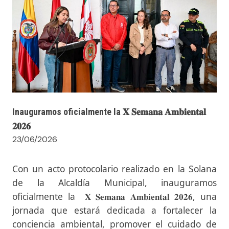
Inauguramos oficialmente la 𝐗 𝐒𝐞𝐦𝐚𝐧𝐚 𝐀𝐦𝐛𝐢𝐞𝐧𝐭𝐚𝐥
𝟐𝟎𝟐𝟔
23/06/2026
Con un acto protocolario realizado en la Solana
de la Alcaldía Municipal, inauguramos
oficialmente la 𝐗 𝐒𝐞𝐦𝐚𝐧𝐚 𝐀𝐦𝐛𝐢𝐞𝐧𝐭𝐚𝐥 𝟐𝟎𝟐𝟔, una
jornada que estará dedicada a fortalecer la
conciencia ambiental, promover el cuidado de