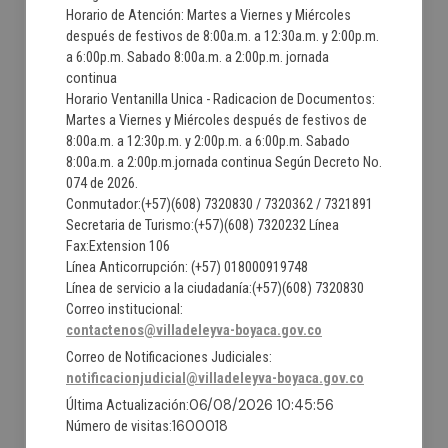
Horario de Atención: Martes a Viernes y Miércoles
después de festivos de 8:00a.m. a 12:30a.m. y 2:00p.m.
a 6:00p.m. Sabado 8:00a.m. a 2:00p.m. jornada
continua
Horario Ventanilla Unica - Radicacion de Documentos:
Martes a Viernes y Miércoles después de festivos de
8:00a.m. a 12:30p.m. y 2:00p.m. a 6:00p.m. Sabado
8:00a.m. a 2:00p.m.jornada continua Según Decreto No.
074 de 2026.
Conmutador:(+57)(608) 7320830 / 7320362 / 7321891
Secretaria de Turismo:(+57)(608) 7320232 Línea
Fax:Extension 106
Línea Anticorrupción: (+57) 018000919748
Línea de servicio a la ciudadanía:(+57)(608) 7320830
Correo institucional:
contactenos@villadeleyva-boyaca.gov.co
Correo de Notificaciones Judiciales:
notificacionjudicial@villadeleyva-boyaca.gov.co
06/08/2026 10:45:56
Última Actualización:
1600018
Número de visitas: